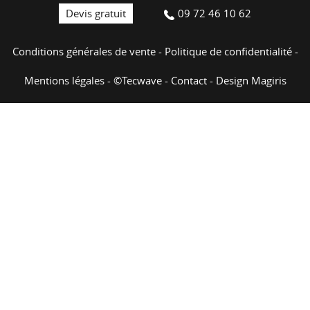
Devis gratuit
09 72 46 10 62
Conditions générales de vente
-
Politique de confidentialité
-
Mentions légales
-
©Tecwave
-
Contact
-
Design Magiris